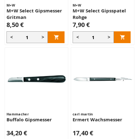
M+W
M+W
M+W Select Gipsmesser
M+W Select Gipsspatel
Gritman
Rohge
8,50 €
7,90 €
<
>
<
>
Hammacher
carl martin
Buffalo Gipsmesser
Ermert Wachsmesser
34,20 €
17,40 €