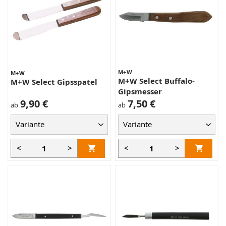
M+W
M+W
M+W Select Buffalo-
M+W Select Gipsspatel
Gipsmesser
9,90 €
7,50 €
ab
ab
<
>
<
>