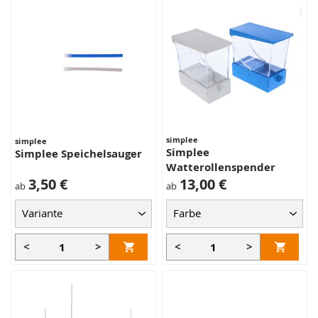
simplee
simplee
Simplee
Simplee Speichelsauger
Watterollenspender
3,50 €
13,00 €
ab
ab
<
>
<
>