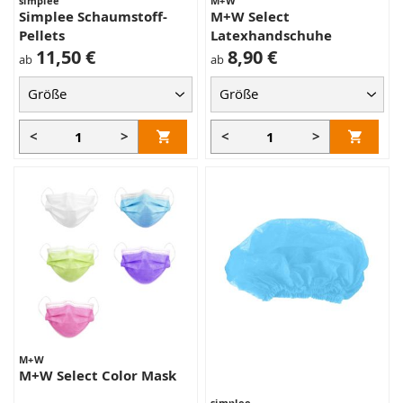
simplee
M+W
Simplee Schaumstoff-
M+W Select
Pellets
Latexhandschuhe
11,50 €
8,90 €
ab
ab
<
>
<
>
M+W
M+W Select Color Mask
simplee