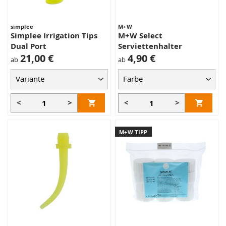
simplee
M+W
Simplee Irrigation Tips
M+W Select
Dual Port
Serviettenhalter
21,00 €
4,90 €
ab
ab
<
>
<
>
M+W TIPP