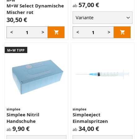
M+W
57,00 €
M+W Select Dynamische
ab
Mischer rot
30,50 €
<
>
<
>
M+W TIPP
simplee
simplee
Simplee Nitril
Simpleeject
Handschuhe
Einmalspritzen
9,90 €
34,00 €
ab
ab