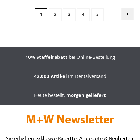
Seite
Seite
Weit
Sie
Seite
Seite
Seite
Seite
1
2
3
4
5
lesen
gerade
Seite
10% Staffelrabatt
bei Online-Bestellung
42.000 Artikel
im Dentalversand
Heute bestellt,
morgen geliefert
M+W Newsletter
Sie erhalten exklusive Rabatte, Angebote & Neuheiten.