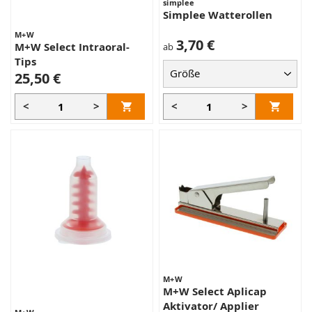
simplee
Simplee Watterollen
M+W
3,70 €
M+W Select Intraoral-
ab
Tips
25,50 €
<
>
<
>
M+W
M+W Select Aplicap
Aktivator/ Applier