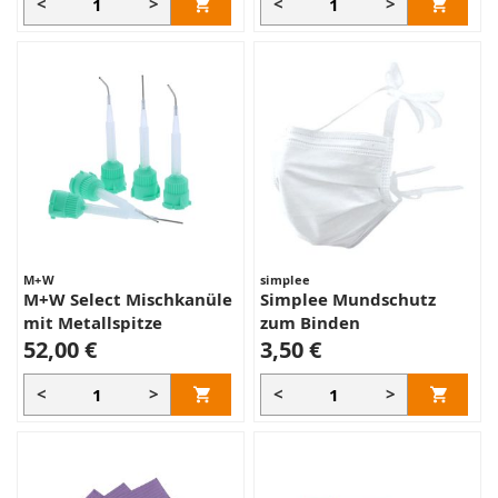
<
>
<
>
M+W
simplee
M+W Select Mischkanüle
Simplee Mundschutz
mit Metallspitze
zum Binden
52,00 €
3,50 €
<
>
<
>