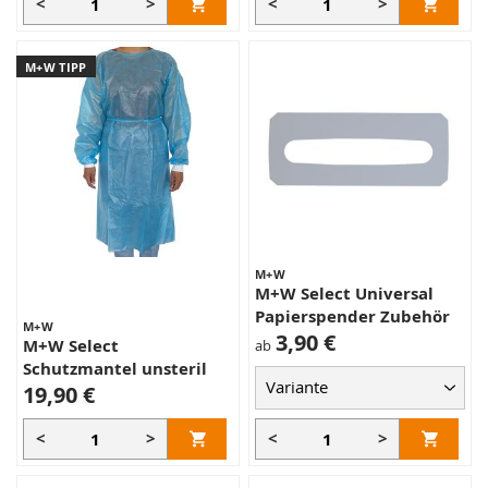
<
>
<
>
M+W TIPP
M+W
M+W Select Universal
Papierspender Zubehör
M+W
3,90 €
M+W Select
ab
Schutzmantel unsteril
19,90 €
<
>
<
>