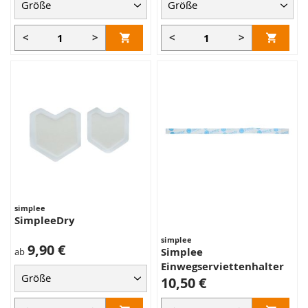
<
>
<
>
simplee
SimpleeDry
simplee
9,90 €
Simplee
ab
Einwegserviettenhalter
10,50 €