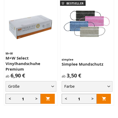
BESTSELLER
M+W
M+W Select
simplee
Vinylhandschuhe
Simplee Mundschutz
Premium
6,90 €
3,50 €
ab
ab
<
>
<
>