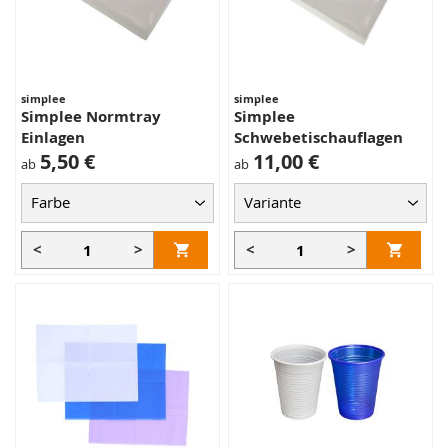
simplee
simplee
Simplee Normtray
Simplee
Einlagen
Schwebetischauflagen
5,50 €
11,00 €
ab
ab
<
>
<
>