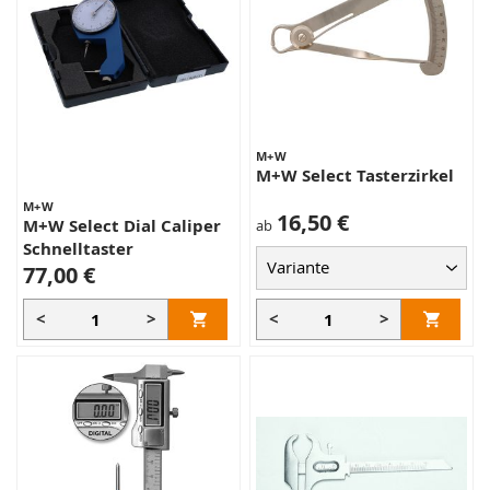
M+W
M+W Select Tasterzirkel
M+W
16,50 €
M+W Select Dial Caliper
ab
Schnelltaster
77,00 €
<
>
<
>