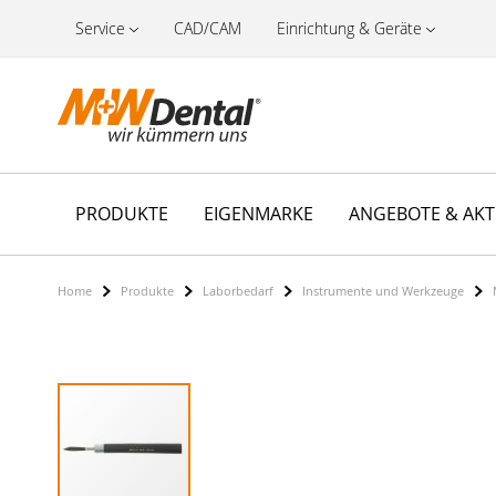
Service
CAD/CAM
Einrichtung & Geräte
PRODUKTE
EIGENMARKE
ANGEBOTE & AK
Home
Produkte
Laborbedarf
Instrumente und Werkzeuge
Zum
Ende
der
Bildergalerie
springen