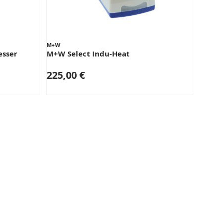
M+W
esser
M+W Select Indu-Heat
225,00 €