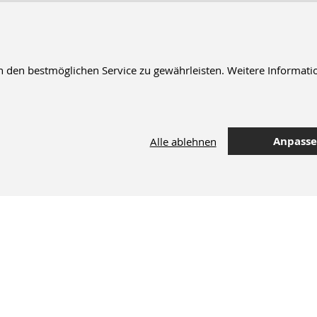
en bestmöglichen Service zu gewährleisten. Weitere Informatio
Anpass
Alle ablehnen
42.000 Artikel
im Dentalversand