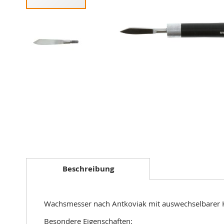
Zum
Anfang
der
Beschreibung
Bildergalerie
springen
Wachsmesser nach Antkoviak mit auswechselbarer Kli
Besondere Eigenschaften: