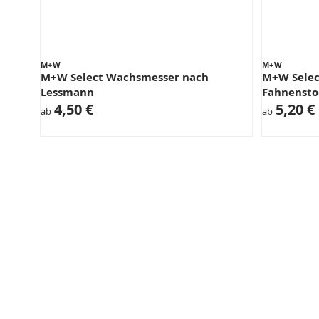
M+W
M+W
M+W Select Wachsmesser nach
M+W Selec
Lessmann
Fahnensto
4,50 €
5,20 €
ab
ab