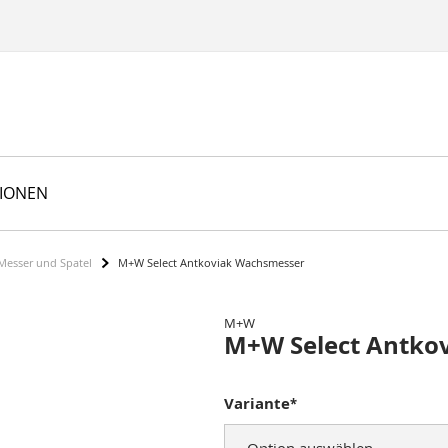
TIONEN
Messer und Spatel
M+W Select Antkoviak Wachsmesser
M+W
M+W Select Antko
Variante