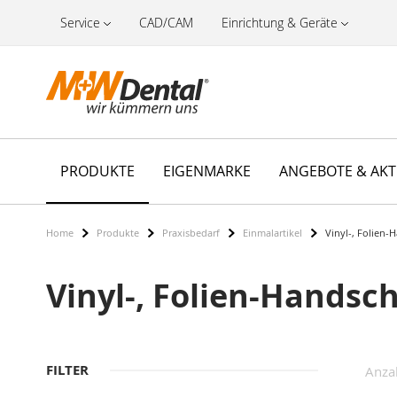
Service
CAD/CAM
Einrichtung & Geräte
PRODUKTE
EIGENMARKE
ANGEBOTE & AK
Home
Produkte
Praxisbedarf
Einmalartikel
Vinyl-, Folien
Vinyl-, Folien-Handsc
FILTER
Anza