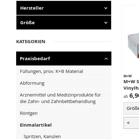
Hersteller
Größe
KATEGORIEN
Praxisbedarf
Füllungen, prov. K+B Material
M+W
M+W S
Abformung
Vinyl
6,9
Arzneimittel und Medizinprodukte für
ab
die Zahn- und Zahnbettbehandlung
Röntgen
<
Einmalartikel
Spritzen, Kanülen