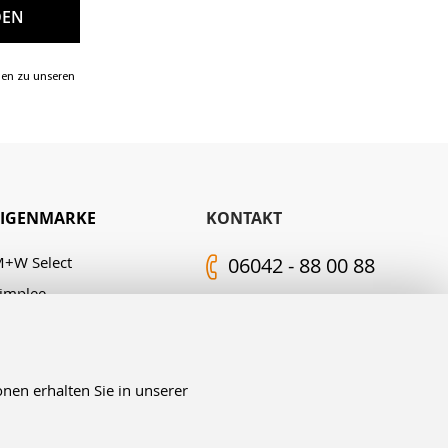
nen zu unseren
EIGENMARKE
KONTAKT
+W Select
06042 - 88 00 88
implee
Kontakt-Formular
.M. Edelingh
FOLGEN SIE UNS
nen erhalten Sie in unserer