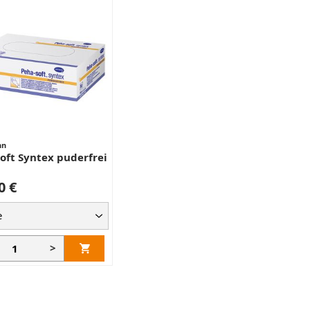
nn
oft Syntex puderfrei
0 €
>