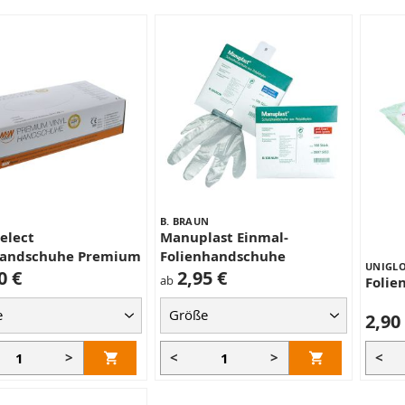
B. BRAUN
elect
Manuplast Einmal-
handschuhe Premium
Folienhandschuhe
UNIGLO
0 €
2,95 €
ab
Folie
2,90
>
<
>
<