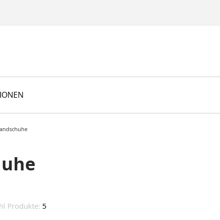
TIONEN
-Handschuhe
huhe
hl Produkte:
5