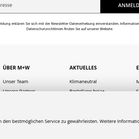
eldung erklären Sie sich mit der Newsletter-Datenerhebung einverstanden. Informatio
Datenschutzrichtlinien finden Sie auf unserer Website.
ÜBER M+W
AKTUELLES
Unser Team
Klimaneutral
M
Unsere Partner
Bestellapp heja+
S
Karriere
Verhaltenskodex/Code of
A
Conduct
Presse
Kontakt & Anfahrt
en bestmöglichen Service zu gewährleisten. Weitere Informatio