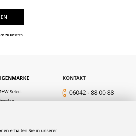
nen zu unseren
EIGENMARKE
KONTAKT
+W Select
06042 - 88 00 88
implee
Kontakt-Formular
.M. Edelingh
FOLGEN SIE UNS
nen erhalten Sie in unserer