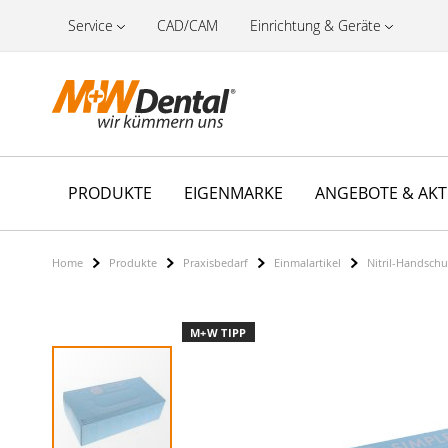
Service
CAD/CAM
Einrichtung & Geräte
PRODUKTE
EIGENMARKE
ANGEBOTE & AK
Home
Produkte
Praxisbedarf
Einmalartikel
Nitril-Handsch
Zum
M+W TIPP
Ende
der
Bildergalerie
springen