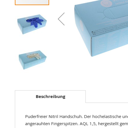
Zum
Anfang
der
Beschreibung
Bildergalerie
springen
Puderfreier Nitril Handschuh. Der hochelastische un
angerauhten Fingerspitzen. AQL 1,5, hergestellt ge