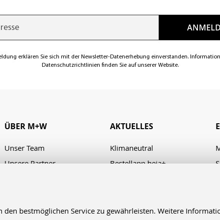
eldung erklären Sie sich mit der Newsletter-Datenerhebung einverstanden. Informatio
Datenschutzrichtlinien finden Sie auf unserer Website.
ÜBER M+W
AKTUELLES
Unser Team
Klimaneutral
M
Unsere Partner
Bestellapp heja+
S
Karriere
Verhaltenskodex/Code of
A
Conduct
Presse
Kontakt & Anfahrt
en bestmöglichen Service zu gewährleisten. Weitere Informatio