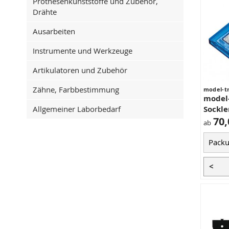
Prothesenkunststoffe und Zubehör,
Drähte
Ausarbeiten
Instrumente und Werkzeuge
Artikulatoren und Zubehör
Zähne, Farbbestimmung
model-t
model-
Allgemeiner Laborbedarf
Sockle
70,
ab
<