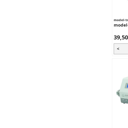
model-t
model
39,50
<