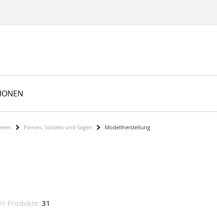
TIONEN
ieren
Pinnen, Sockeln und Sägen
Modellherstellung
hl Produkte:
31