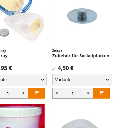
tray
Zeiser
tray
Zubehör für Sockelplatten
,95 €
4,50 €
ab
>
<
>