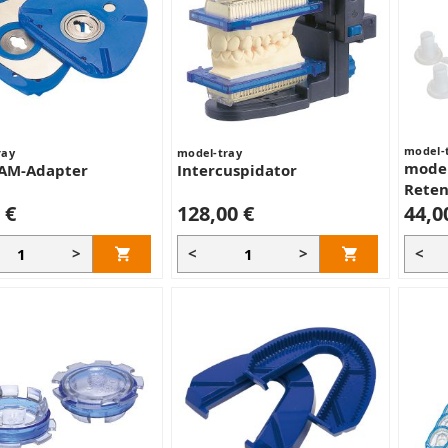
model-
ray
model-tray
model
AM-Adapter
Intercuspidator
Reten
 €
128,00 €
44,0
>
<
>
<