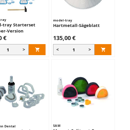
tray
model-tray
-tray Starterset
Hartmetall-Sägeblatt
er-Version
0 €
135,00 €
>
<
>
SAM
n Dental