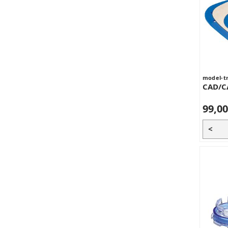
model-t
CAD/C
99,00
<