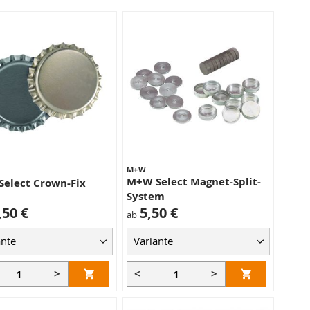
M+W
M+W Select Magnet-Split-
elect Crown-Fix
System
,50 €
5,50 €
ab
>
<
>