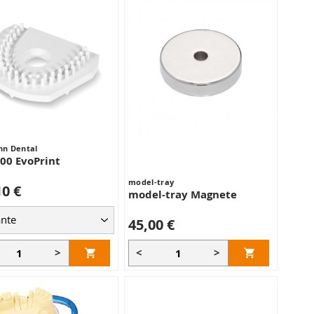
n Dental
00 EvoPrint
model-tray
10 €
model-tray Magnete
45,00 €
>
<
>