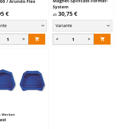
Magnet-Splitcast-Former-
00 / Arundo Flex
System
95 €
30,75 €
ab
>
<
>
& Werken
ast