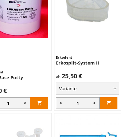
Erkodent
Erkosplit-System II
nt
25,50 €
ab
ase Putty
0 €
>
<
>