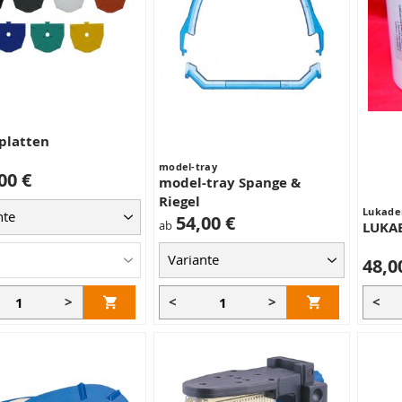
platten
model-tray
00 €
model-tray Spange &
Riegel
Lukade
54,00 €
ab
LUKAB
48,0
>
<
>
<