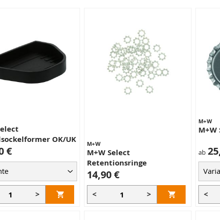
M+W
elect
M+W S
lsockelformer OK/UK
M+W
0 €
25
M+W Select
ab
Retentionsringe
14,90 €
>
<
>
<