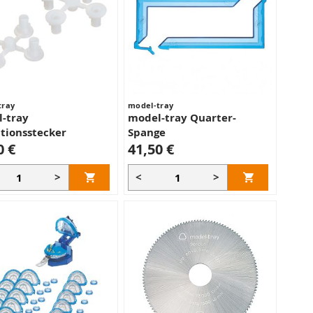
tray
model-tray
-tray
model-tray Quarter-
tionsstecker
Spange
0 €
41,50 €
>
<
>