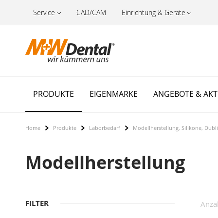
Service
CAD/CAM
Einrichtung & Geräte
PRODUKTE
EIGENMARKE
ANGEBOTE & AK
Home
Produkte
Laborbedarf
Modellherstellung, Silikone, Dubl
Modellherstellung
FILTER
Anza