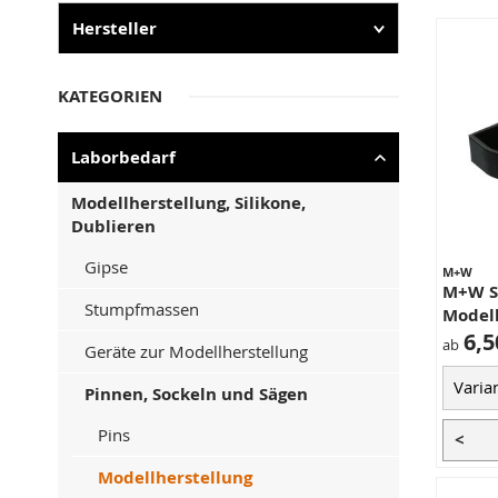
Hersteller
KATEGORIEN
Laborbedarf
Modellherstellung, Silikone,
Dublieren
Gipse
M+W
M+W S
Stumpfmassen
Model
6,5
ab
Geräte zur Modellherstellung
Pinnen, Sockeln und Sägen
Pins
<
Modellherstellung