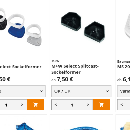
M+W
Bauman
M+W Select Splitcast-
elect Sockelformer
MS 20
Sockelformer
50 €
7,50 €
6,
ab
ab
>
<
>
<