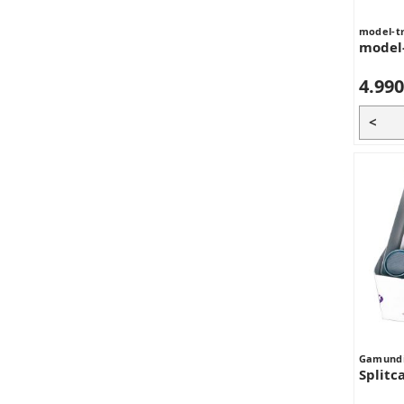
model-t
model-
4.990
<
Gamund
Splitc