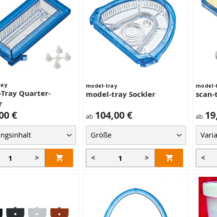
ray
model-tray
model-
Tray Quarter-
model-tray Sockler
scan-
r
00 €
104,00 €
19
ab
ab
>
<
>
<