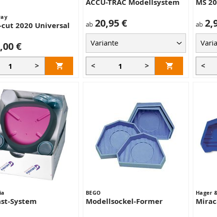
ACCU-TRAC Modellsystem
MS 20
ray
20,95 €
2,
ab
ab
cut 2020 Universal
,00 €
>
<
>
<
ia
BEGO
Hager 
ast-System
Modellsockel-Former
Mirac