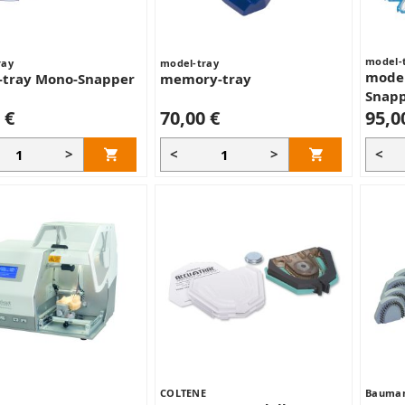
model-
ray
model-tray
model
-tray Mono-Snapper
memory-tray
Snapp
 €
70,00 €
95,0
>
<
>
<
COLTENE
Bauman