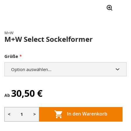
Zum
Anfang
der
M+W
Bildergalerie
M+W Select Sockelformer
springen
Größe
30,50 €
Ab
In den Warenkorb
<
>