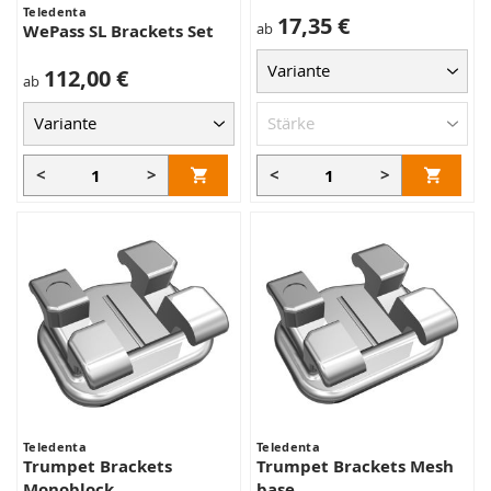
Teledenta
17,35 €
ab
WePass SL Brackets Set
112,00 €
ab
<
>
<
>
Teledenta
Teledenta
Trumpet Brackets
Trumpet Brackets Mesh
Monoblock
base