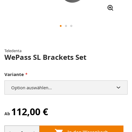
Zum
Anfang
der
Teledenta
Bildergalerie
WePass SL Brackets Set
springen
Variante
112,00 €
Ab