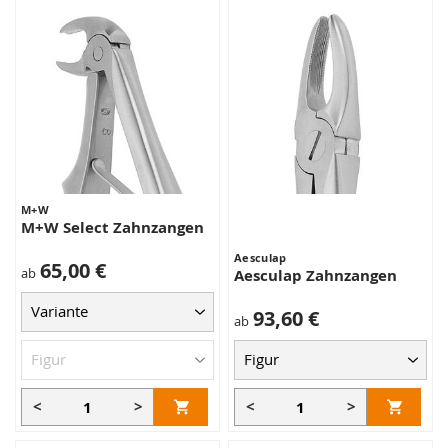
M+W
M+W Select Zahnzangen
Aesculap
65,00 €
ab
Aesculap Zahnzangen
93,60 €
ab
<
>
<
>