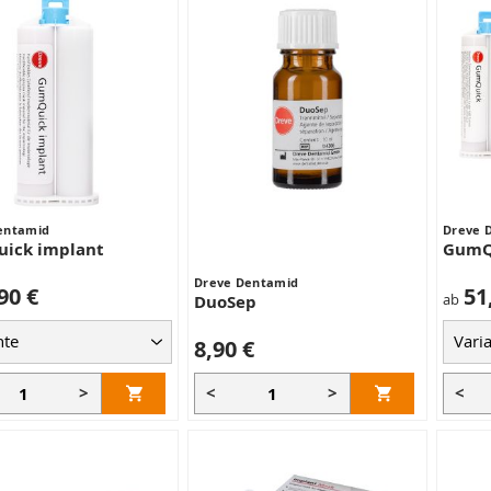
entamid
Dreve 
ick implant
GumQ
Dreve Dentamid
90 €
51
ab
DuoSep
8,90 €
>
<
>
<