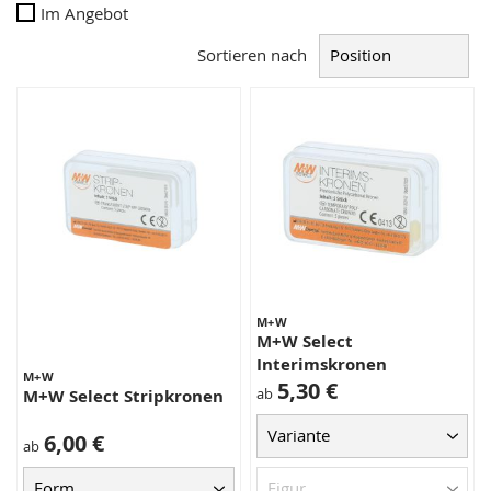
Im Angebot
Sortieren nach
M+W
M+W Select
Interimskronen
M+W
5,30 €
ab
M+W Select Stripkronen
6,00 €
ab