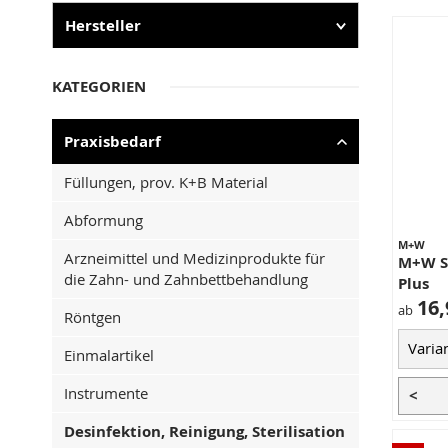
Hersteller
KATEGORIEN
Praxisbedarf
Füllungen, prov. K+B Material
Abformung
M+W
Arzneimittel und Medizinprodukte für
M+W S
die Zahn- und Zahnbettbehandlung
Plus
16,
ab
Röntgen
Einmalartikel
Instrumente
<
Desinfektion, Reinigung, Sterilisation