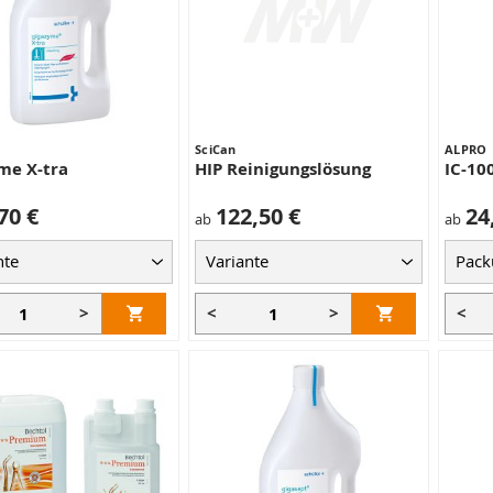
SciCan
ALPRO
me X-tra
HIP Reinigungslösung
IC-10
70 €
122,50 €
24
ab
ab
>
<
>
<