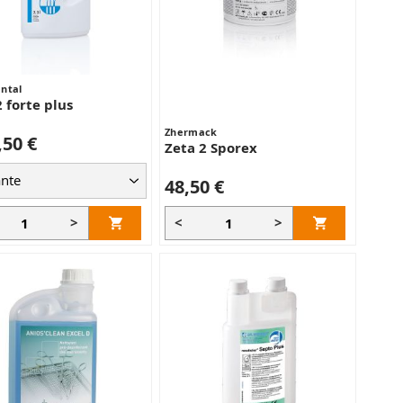
ntal
2 forte plus
Zhermack
,50 €
Zeta 2 Sporex
48,50 €
>
<
>