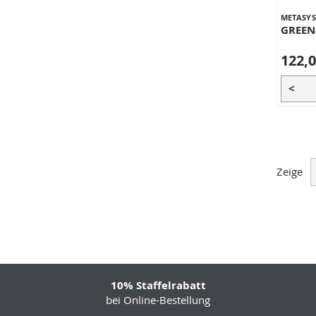
METASY
GREEN
122,0
<
Zeige
10% Staffelrabatt
bei Online-Bestellung