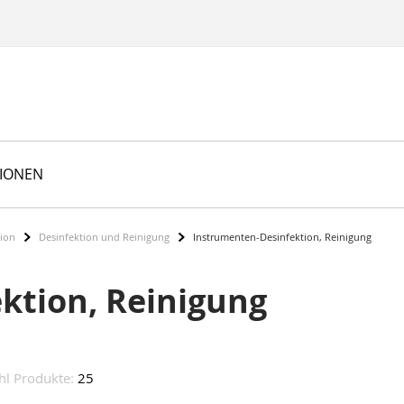
TIONEN
tion
Desinfektion und Reinigung
Instrumenten-Desinfektion, Reinigung
ktion, Reinigung
hl Produkte:
25