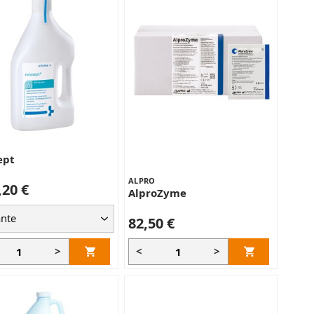
e
ept
ALPRO
,20 €
AlproZyme
82,50 €
>
<
>