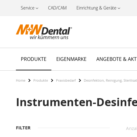
Service
CAD/CAM
Einrichtung & Geräte
PRODUKTE
EIGENMARKE
ANGEBOTE & AK
Home
Produkte
Praxisbedarf
Desinfektion, Reinigung, Sterilisa
Instrumenten-Desinfe
FILTER
Anza