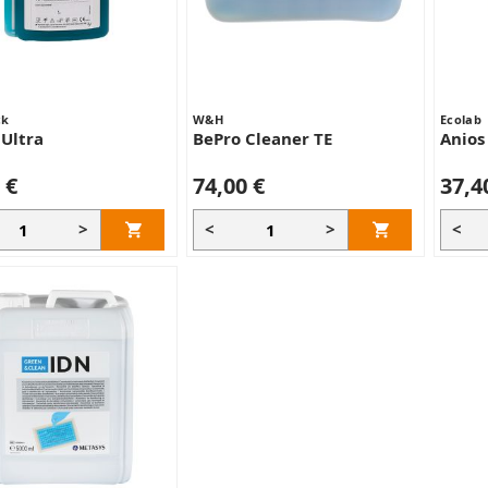
ck
W&H
Ecolab
 Ultra
BePro Cleaner TE
Anios
 €
74,00 €
37,4
>
<
>
<