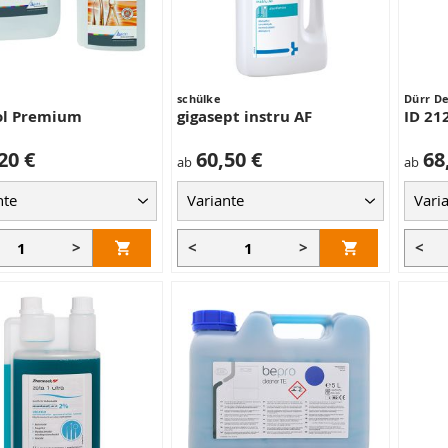
schülke
Dürr De
ol Premium
gigasept instru AF
ID 21
20 €
60,50 €
68
ab
ab
>
<
>
<