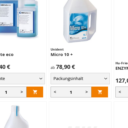
Unident
rte eco
Micro 10 +
Hu-Frie
40 €
78,90 €
ab
ENZY
127,
>
<
>
<