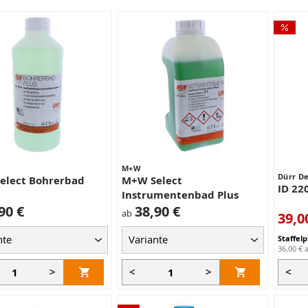
M+W
Dürr De
elect Bohrerbad
M+W Select
ID 22
Instrumentenbad Plus
90 €
38,90 €
ab
sonder
39,0
Staffelp
36,00 €
>
<
>
<