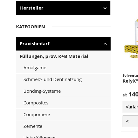
Hersteller
KATEGORIEN
Praxisbedarf
Füllungen, prov. K+B Material
Amalgame
Solvent
Schmelz- und Dentinätzung
RelyX™
Bonding-Systeme
140
ab
Composites
Compomere
<
Zemente
Unterfüllungen,