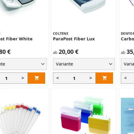
E
COLTENE
DENTO
st Fiber White
ParaPost Fiber Lux
Carbo
80 €
20,00 €
35
ab
ab
>
<
>
<