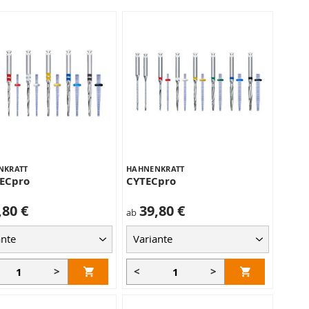
NKRATT
HAHNENKRATT
ECpro
CYTECpro
,80 €
39,80 €
ab
>
<
>