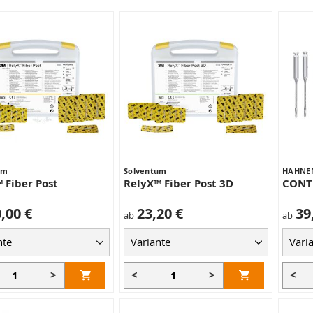
um
Solventum
HAHNE
 Fiber Post
RelyX™ Fiber Post 3D
CONT
,00 €
23,20 €
39
ab
ab
>
<
>
<