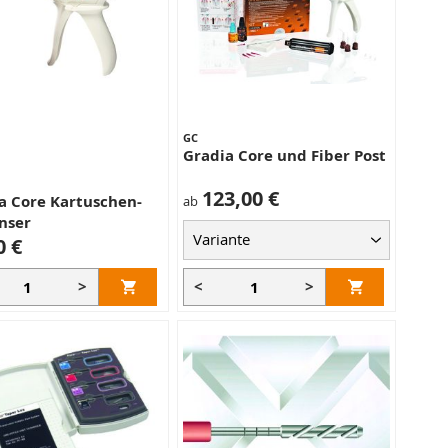
GC
Gradia Core und Fiber Post
123,00 €
a Core Kartuschen-
ab
nser
0 €
>
<
>