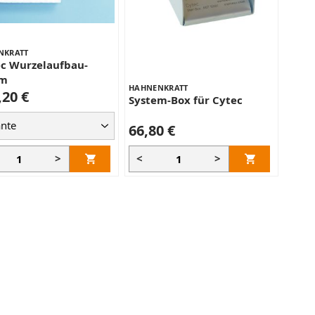
NKRATT
c Wurzelaufbau-
em
HAHNENKRATT
,20 €
System-Box für Cytec
66,80 €
>
<
>