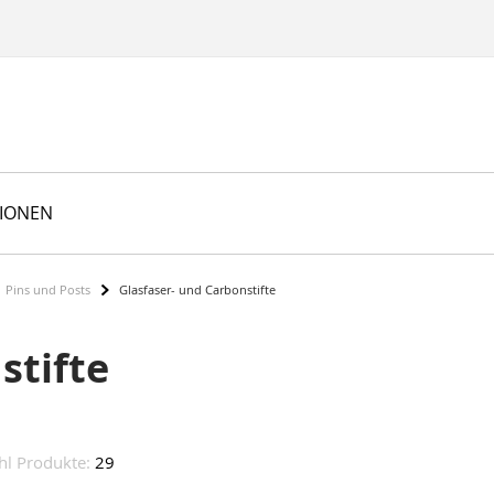
TIONEN
Pins und Posts
Glasfaser- und Carbonstifte
stifte
hl Produkte:
29