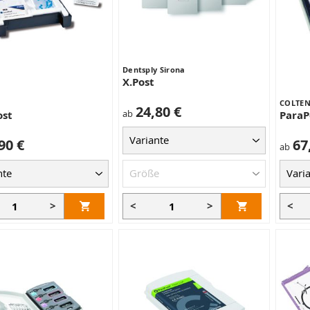
Dentsply Sirona
X.Post
COLTEN
24,80 €
ab
ost
ParaP
90 €
67
ab
>
<
>
<