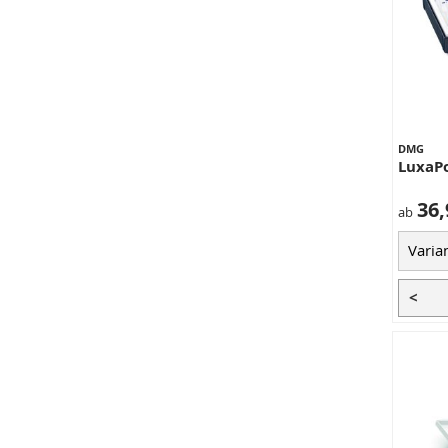
DMG
LuxaP
36,
ab
<