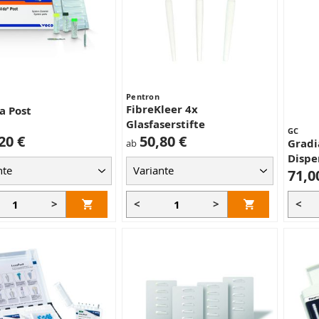
Pentron
FibreKleer 4x
a Post
Glasfaserstifte
GC
20 €
50,80 €
Gradi
ab
Dispe
71,0
>
<
>
<