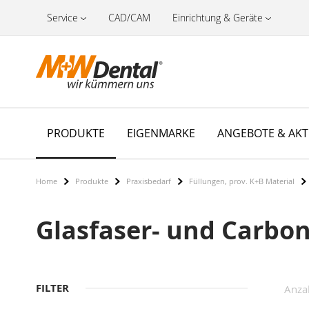
Service
CAD/CAM
Einrichtung & Geräte
PRODUKTE
EIGENMARKE
ANGEBOTE & AK
Home
Produkte
Praxisbedarf
Füllungen, prov. K+B Material
Glasfaser- und Carbon
FILTER
Anza