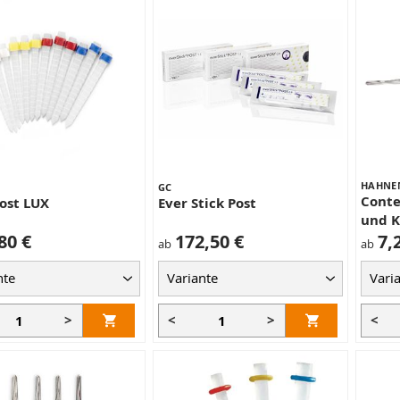
HAHNE
GC
Conte
ost LUX
Ever Stick Post
und K
80 €
172,50 €
7,
ab
ab
>
<
>
<