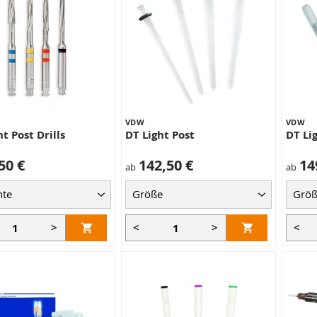
VDW
VDW
t Post Drills
DT Light Post
DT Lig
50 €
142,50 €
14
ab
ab
>
<
>
<