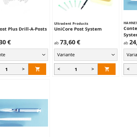
HAHNE
Ultradent Products
Conte
ost Plus Drill-A-Posts
UniCore Post System
Syst
30 €
73,60 €
24
ab
ab
>
<
>
<