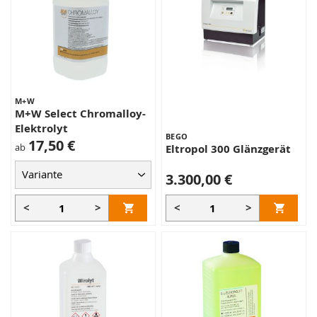
M+W
M+W Select Chromalloy-
Elektrolyt
BEGO
17,50 €
ab
Eltropol 300 Glänzgerät
3.300,00 €
<
>
<
>