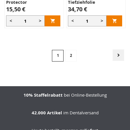
Protector
Tiefziehfolie
15,50 €
34,70 €
<
>
<
>
Seite
Seite
Weit
Sie
Seite
1
2
lesen
gerade
Seite
10% Staffelrabatt
bei Online-Bestellung
42.000 Artikel
im Dentalversand