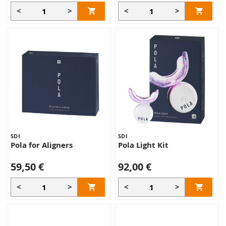
<
>
<
>
SDI
SDI
Pola for Aligners
Pola Light Kit
59,50 €
92,00 €
<
>
<
>