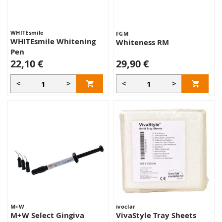
WHITEsmile
FGM
WHITEsmile Whitening
Whiteness RM
Pen
22,10 €
29,90 €
<
>
<
>
M+W
ivoclar
M+W Select Gingiva
VivaStyle Tray Sheets