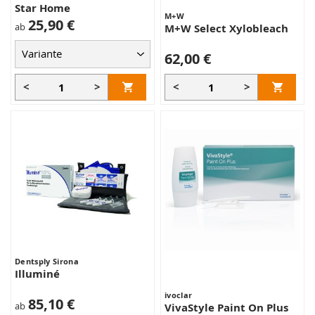
Star Home
M+W
25,90 €
ab
M+W Select Xylobleach
62,00 €
<
>
<
>
Dentsply Sirona
Illuminé
ivoclar
85,10 €
ab
VivaStyle Paint On Plus