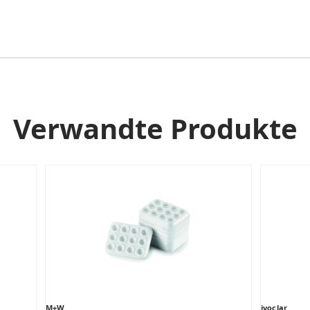
Verwandte Produkte
M+W
ivoclar