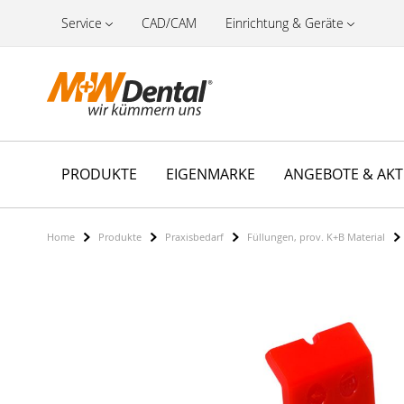
Service
CAD/CAM
Einrichtung & Geräte
PRODUKTE
EIGENMARKE
ANGEBOTE & AK
Home
Produkte
Praxisbedarf
Füllungen, prov. K+B Material
Zum
Ende
der
Bildergalerie
springen