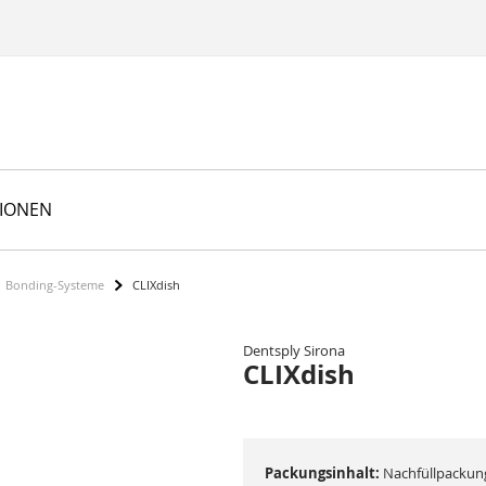
TIONEN
Bonding-Systeme
CLIXdish
Dentsply Sirona
CLIXdish
Packungsinhalt:
Nachfüllpackung