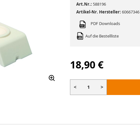
Art.Nr.:
588196
Artikel-Nr. Hersteller:
60667346
PDF Downloads
Auf die Bestellliste
18,90 €
<
>