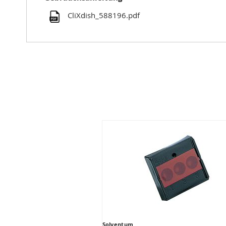
CliXdish_588196.pdf
Solventum