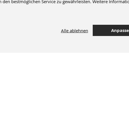
en bestmöglichen Service zu gewährleisten. Weitere Informatio
Anpass
Alle ablehnen
42.000 Artikel
im Dentalversand
M+W Newsletter
Sie erhalten exklusive Rabatte, Angebote & Neuheiten.