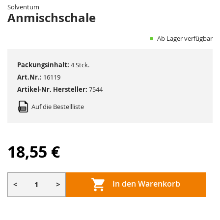
Solventum
Bildergalerie
Anmischschale
springen
Ab Lager verfügbar
Packungsinhalt:
4 Stck.
Art.Nr.:
16119
Artikel-Nr. Hersteller:
7544
Auf die Bestellliste
18,55 €
In den Warenkorb
<
>