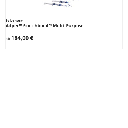
Solventum
Adper™ Scotchbond™ Multi-Purpose
184,00 €
ab