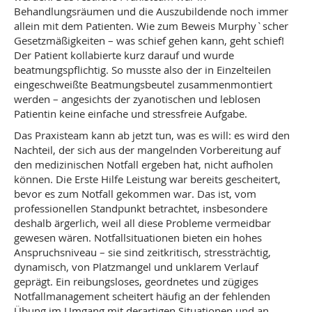
Behandlungsräumen und die Auszubildende noch immer
allein mit dem Patienten. Wie zum Beweis Murphy`scher
Gesetzmäßigkeiten – was schief gehen kann, geht schief!
Der Patient kollabierte kurz darauf und wurde
beatmungspflichtig. So musste also der in Einzelteilen
eingeschweißte Beatmungsbeutel zusammenmontiert
werden – angesichts der zyanotischen und leblosen
Patientin keine einfache und stressfreie Aufgabe.
Das Praxisteam kann ab jetzt tun, was es will: es wird den
Nachteil, der sich aus der mangelnden Vorbereitung auf
den medizinischen Notfall ergeben hat, nicht aufholen
können. Die Erste Hilfe Leistung war bereits gescheitert,
bevor es zum Notfall gekommen war. Das ist, vom
professionellen Standpunkt betrachtet, insbesondere
deshalb ärgerlich, weil all diese Probleme vermeidbar
gewesen wären. Notfallsituationen bieten ein hohes
Anspruchsniveau – sie sind zeitkritisch, stressträchtig,
dynamisch, von Platzmangel und unklarem Verlauf
geprägt. Ein reibungsloses, geordnetes und zügiges
Notfallmanagement scheitert häufig an der fehlenden
Übung im Umgang mit derartigen Situationen und an