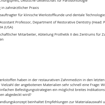
chungspreis, Deutsche Gesellschaft für Parodontologie
in zahnärztlicher Praxis
auftragter für klinische Werkstoffkunde und dentale Technologie
Assistant Professor, Department of Restorative Dentistry (Head: P
MA (USA)
aftlicher Mitarbeiter, Abteilung Prothetik II des Zentrums für 
gen
rkstoffen haben in der restaurativen Zahnmedizin in den letzten
der Vielzahl der angebotenen Materialien sehr schnell eine Frage
einfachen Befestigungsstrategien ein möglichst breites Indikatio
sen abgedeckt wird?
handlungskonzept beinhaltet Empfehlungen zur Materialauswahl u