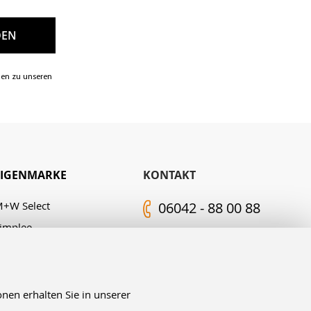
nen zu unseren
EIGENMARKE
KONTAKT
+W Select
06042 - 88 00 88
implee
Kontakt-Formular
.M. Edelingh
FOLGEN SIE UNS
nen erhalten Sie in unserer