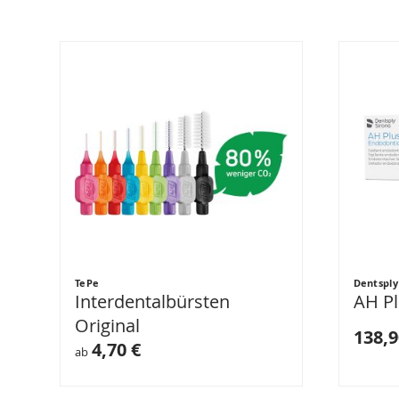
TePe
Dentsply
Interdentalbürsten
AH Pl
Original
138,9
4,70 €
ab