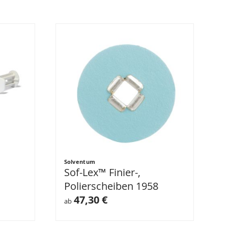
Solventum
Sof-Lex™ Finier-,
Polierscheiben 1958
47,30 €
ab