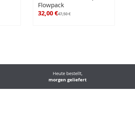
Flowpack
sonderangebot
32,00 €
47,50 €
Heute bestellt,
morgen geliefert