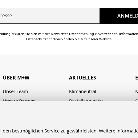
eldung erklären Sie sich mit der Newsletter-Datenerhebung einverstanden. Informatio
Datenschutzrichtlinien finden Sie auf unserer Website.
ÜBER M+W
AKTUELLES
Unser Team
Klimaneutral
M
Unsere Partner
Bestellapp heja+
S
Karriere
Verhaltenskodex/Code of
A
Conduct
Presse
Kontakt & Anfahrt
en bestmöglichen Service zu gewährleisten. Weitere Informatio