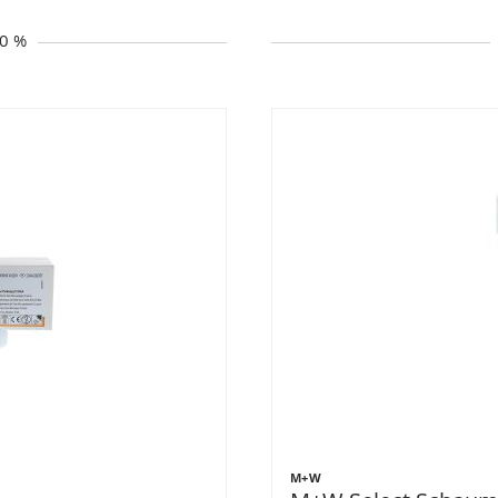
20 %
M+W