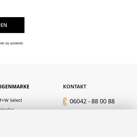
nen zu unseren
EIGENMARKE
KONTAKT
+W Select
06042 - 88 00 88
implee
Kontakt-Formular
.M. Edelingh
FOLGEN SIE UNS