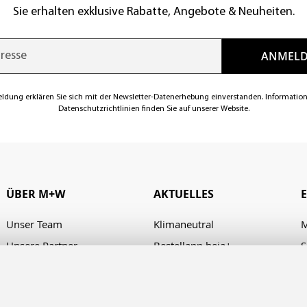
Sie erhalten exklusive Rabatte, Angebote & Neuheiten.
eldung erklären Sie sich mit der Newsletter-Datenerhebung einverstanden. Informatio
Datenschutzrichtlinien finden Sie auf unserer Website.
ÜBER M+W
AKTUELLES
Unser Team
Klimaneutral
M
Unsere Partner
Bestellapp heja+
S
Karriere
Verhaltenskodex/Code of
A
Conduct
Presse