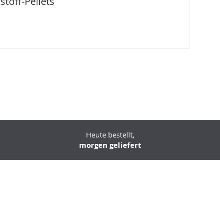
toff-Pellets
Heute bestellt,
morgen geliefert