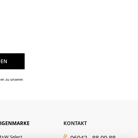
nen zu unseren
EIGENMARKE
KONTAKT
+W Select
06042 - 88 00 88