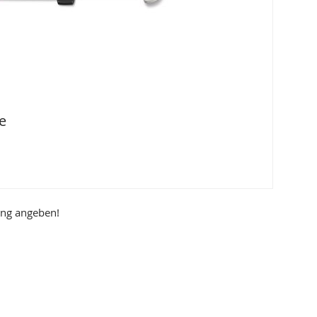
e
ung angeben!