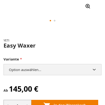
Zum
Anfang
der
YETI
Bildergalerie
Easy Waxer
springen
Variante
145,00 €
Ab