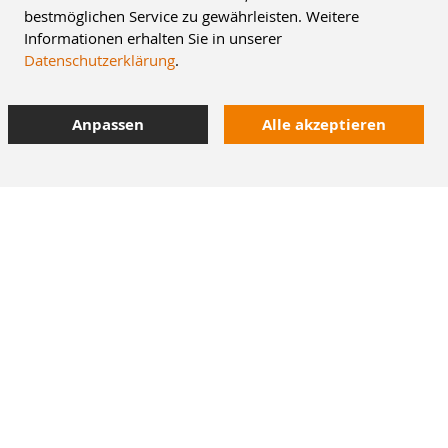
bestmöglichen Service zu gewährleisten. Weitere
Informationen erhalten Sie in unserer
Datenschutzerklärung
.
Anpassen
Alle akzeptieren
10% Staffelrabatt
bei Online-Bestellung
42.000 Artikel
im Dentalversand
Heute bestellt,
morgen geliefert
M+W Newsletter