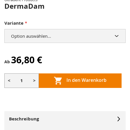
Bildergalerie
DermaDam
springen
Variante
36,80 €
Ab
In den Warenkorb
<
>
Beschreibung