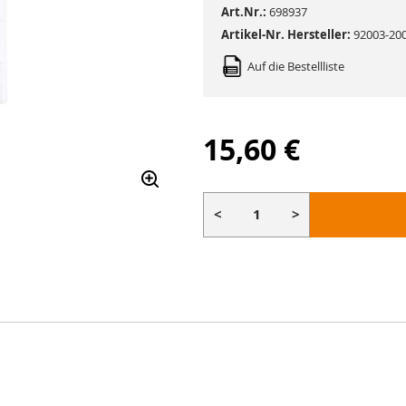
Art.Nr.:
698937
Artikel-Nr. Hersteller:
92003-20
Auf die Bestellliste
15,60 €
<
>