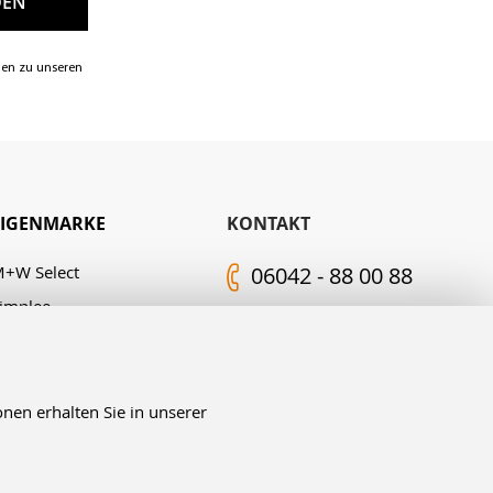
nen zu unseren
EIGENMARKE
KONTAKT
+W Select
06042 - 88 00 88
implee
Kontakt-Formular
.M. Edelingh
FOLGEN SIE UNS
nen erhalten Sie in unserer