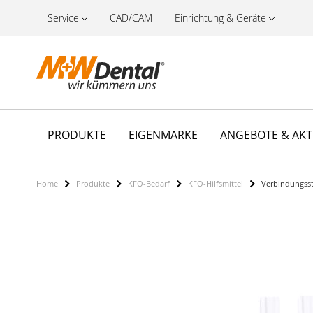
Service
CAD/CAM
Einrichtung & Geräte
PRODUKTE
EIGENMARKE
ANGEBOTE & AK
Home
Produkte
KFO-Bedarf
KFO-Hilfsmittel
Verbindungsst
Zum
Ende
der
Bildergalerie
springen