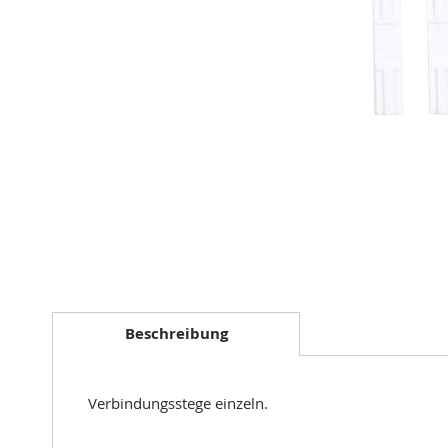
Zum
Anfang
der
Bildergalerie
springen
Beschreibung
Verbindungsstege einzeln.