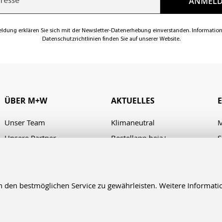
eldung erklären Sie sich mit der Newsletter-Datenerhebung einverstanden. Informatio
Datenschutzrichtlinien finden Sie auf unserer Website.
ÜBER M+W
AKTUELLES
Unser Team
Klimaneutral
M
Unsere Partner
Bestellapp heja+
S
Karriere
Verhaltenskodex/Code of
A
Conduct
Presse
Kontakt & Anfahrt
en bestmöglichen Service zu gewährleisten. Weitere Informatio