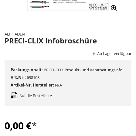
Zum
Anfang
der
ALPHADENT
Bildergalerie
PRECI-CLIX Infobroschüre
springen
Ab Lager verfügbar
Packungsinhalt:
PRECI-CLIX Produkt- und Verarbeitungsinfo
Art.Nr.:
698108
Artikel-Nr. Hersteller:
N/A
Auf die Bestellliste
0,00 €
*