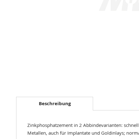
Zum
Anfang
der
Bildergalerie
springen
Beschreibung
Zinkphosphatzement in 2 Abbindevarianten: schnell
Metallen, auch für Implantate und Goldinlays; norma