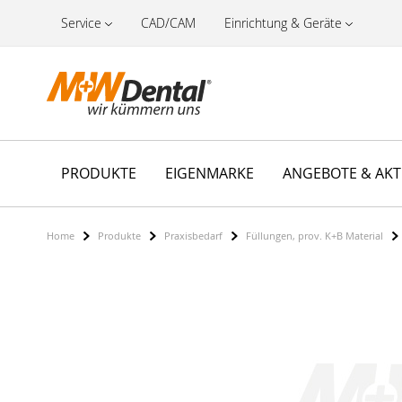
Service
CAD/CAM
Einrichtung & Geräte
PRODUKTE
EIGENMARKE
ANGEBOTE & AK
Home
Produkte
Praxisbedarf
Füllungen, prov. K+B Material
Zum
Ende
der
Bildergalerie
springen