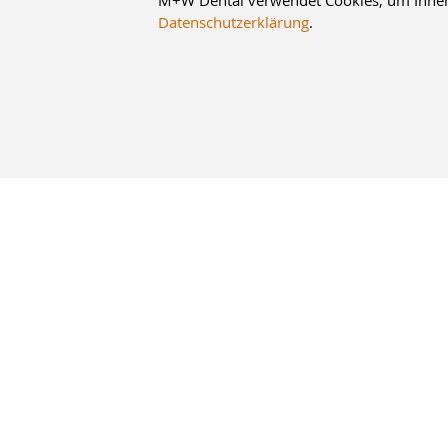
M+W Dental verwendet Cookies, um Ihnen d
Datenschutzerklärung
.
10% Staffelrabatt
bei Online-Bestellung