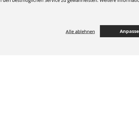
en bestmöglichen Service zu gewährleisten. Weitere Informatio
Anpass
Alle ablehnen
42.000 Artikel
im Dentalversand
M+W Newsletter
Sie erhalten exklusive Rabatte, Angebote & Neuheiten.