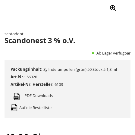
Zum
Anfang
der
septodont
Bildergalerie
Scandonest 3 % o.V.
springen
Ab Lager verfügbar
Packungsinhalt:
Zylinderampullen (grün):50 Stück à 1,8 ml
Art.Nr.:
56326
Artikel-Nr. Hersteller:
6103
PDF Downloads
Auf die Bestellliste