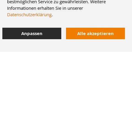
bestmöglichen Service zu gewährleisten. Weitere
Informationen erhalten Sie in unserer
Datenschutzerklärung
.
Anpassen
Alle akzeptieren
10% Staffelrabatt
bei Online-Bestellung
42.000 Artikel
im Dentalversand
Heute bestellt,
morgen geliefert
M+W Newsletter