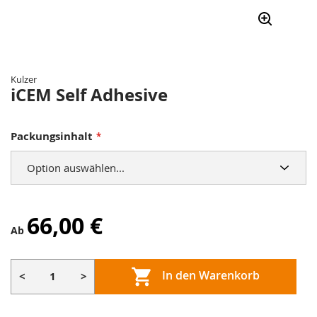
Zum
Anfang
der
Kulzer
Bildergalerie
iCEM Self Adhesive
springen
Packungsinhalt
66,00 €
Ab
In den Warenkorb
<
>