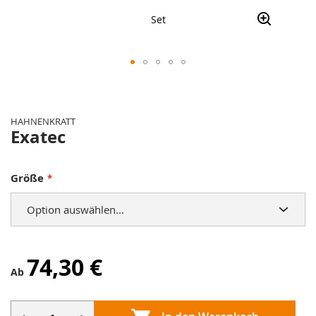
Set
Zum
Anfang
der
HAHNENKRATT
Bildergalerie
Exatec
springen
Größe
74,30 €
Ab