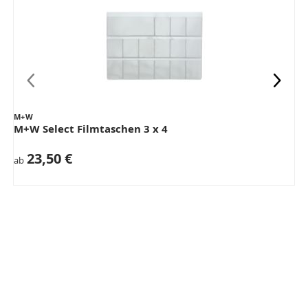
M+W
M+W Select Filmtaschen 3 x 4
23,50 €
ab