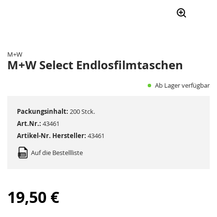
Zum
Anfang
der
M+W
Bildergalerie
M+W Select Endlosfilmtaschen
springen
Ab Lager verfügbar
Packungsinhalt:
200 Stck.
Art.Nr.:
43461
Artikel-Nr. Hersteller:
43461
Auf die Bestellliste
19,50 €