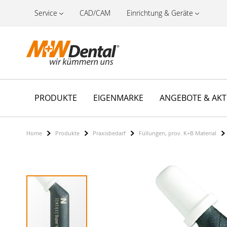
Service
CAD/CAM
Einrichtung & Geräte
PRODUKTE
EIGENMARKE
ANGEBOTE & AK
Home
Produkte
Praxisbedarf
Füllungen, prov. K+B Material
Zum
Ende
der
Bildergalerie
springen