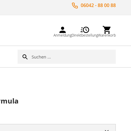
06042 - 88 00 88
Anmeldung
Direktbestellung
Warenkorb
Suche
Suche
rmula