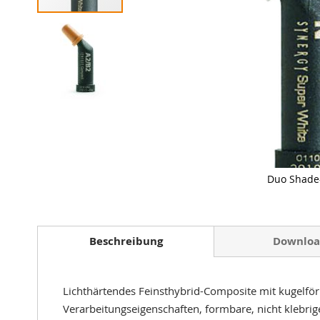
Duo Shade
Zum
Anfang
der
Beschreibung
Downloa
Bildergalerie
springen
Lichthärtendes Feinsthybrid-Composite mit kugelför
Verarbeitungseigenschaften, formbare, nicht klebri