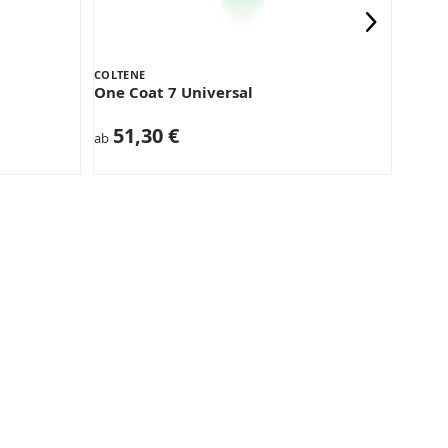
COLTENE
COLTE
One Coat 7 Universal
One 
51,30 €
66,5
ab