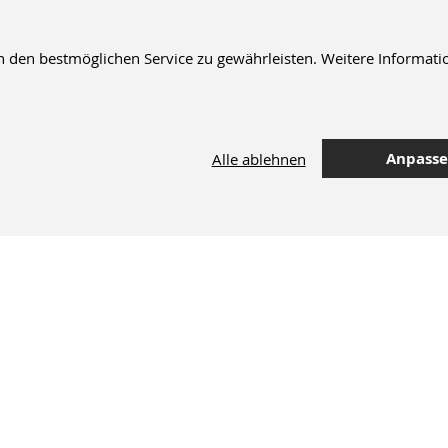
en bestmöglichen Service zu gewährleisten. Weitere Informatio
Anpass
Alle ablehnen
42.000 Artikel
im Dentalversand
M+W Newsletter