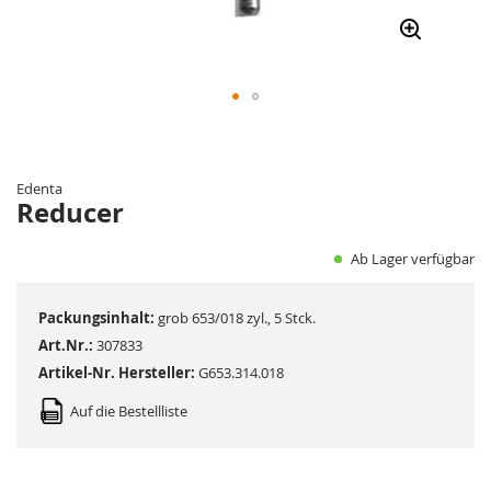
Zum
Anfang
der
Edenta
Bildergalerie
Reducer
springen
Ab Lager verfügbar
Packungsinhalt:
grob 653/018 zyl., 5 Stck.
Art.Nr.:
307833
Artikel-Nr. Hersteller:
G653.314.018
Auf die Bestellliste