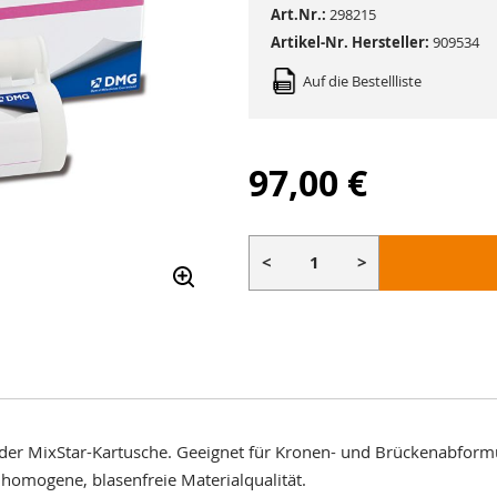
Art.Nr.:
298215
Artikel-Nr. Hersteller:
909534
Auf die Bestellliste
97,00 €
<
>
n der MixStar-Kartusche. Geeignet für Kronen- und Brückenabfor
 homogene, blasenfreie Materialqualität.