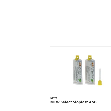
M+W
M+W Select Sioplast A/AS