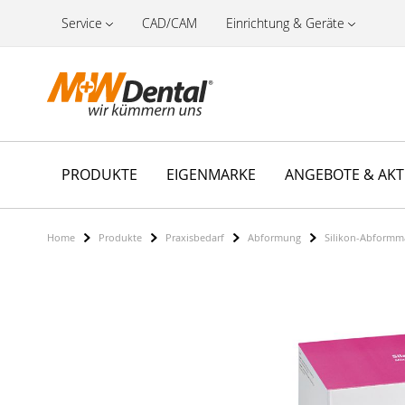
Service
CAD/CAM
Einrichtung & Geräte
PRODUKTE
EIGENMARKE
ANGEBOTE & AK
Home
Produkte
Praxisbedarf
Abformung
Silikon-Abformma
Zum
Ende
der
Bildergalerie
springen