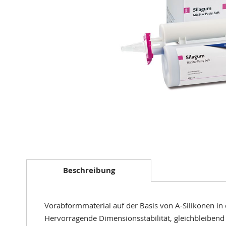
Zum
Anfang
der
Beschreibung
Bildergalerie
springen
Vorabformmaterial auf der Basis von A-Silikonen i
Hervorragende Dimensionsstabilität, gleichbleibend