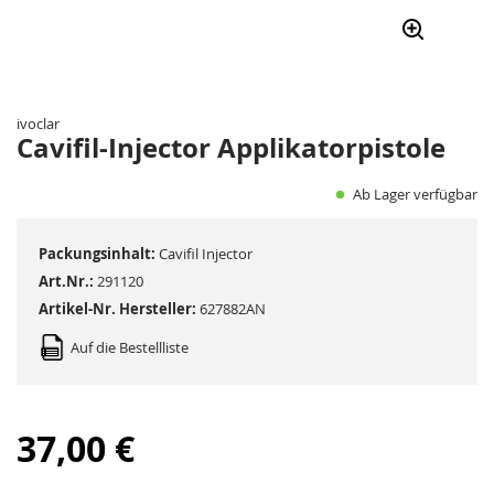
Zum
Anfang
der
ivoclar
Bildergalerie
Cavifil-Injector Applikatorpistole
springen
Ab Lager verfügbar
Packungsinhalt:
Cavifil Injector
Art.Nr.:
291120
Artikel-Nr. Hersteller:
627882AN
Auf die Bestellliste
37,00 €