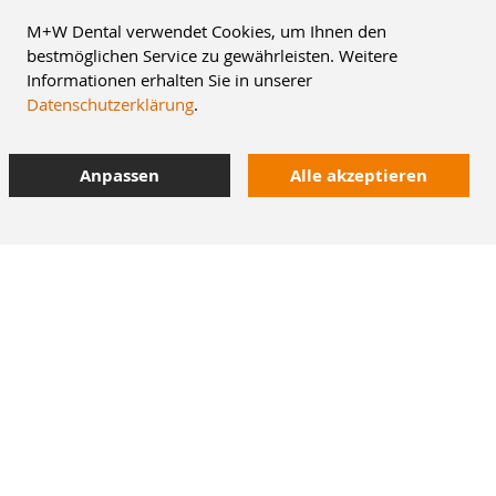
M+W Dental verwendet Cookies, um Ihnen den
bestmöglichen Service zu gewährleisten. Weitere
Informationen erhalten Sie in unserer
Datenschutzerklärung
.
Anpassen
Alle akzeptieren
10% Staffelrabatt
bei Online-Bestellung
42.000 Artikel
im Dentalversand
Heute bestellt,
morgen geliefert