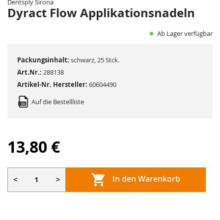
Dentsply Sirona
Bildergalerie
Dyract Flow Applikationsnadeln
springen
Ab Lager verfügbar
Packungsinhalt:
schwarz, 25 Stck.
Art.Nr.:
288138
Artikel-Nr. Hersteller:
60604490
Auf die Bestellliste
13,80 €
In den Warenkorb
<
>