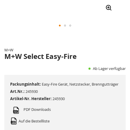
Zum
Anfang
der
M+W
Bildergalerie
M+W Select Easy-Fire
springen
Ab Lager verfügbar
Packungsinhalt:
Easy-Fire Gerät, Netzstecker, Brenngutträger
Art.Nr.:
245930
Artikel-Nr. Hersteller:
245930
PDF Downloads
Auf die Bestellliste