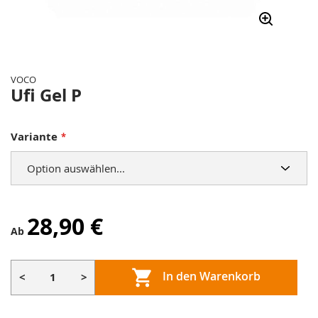
Zum
Anfang
der
VOCO
Bildergalerie
Ufi Gel P
springen
Variante
28,90 €
Ab
In den Warenkorb
<
>