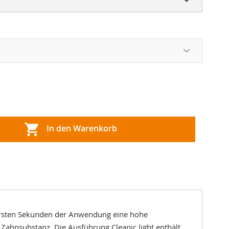
In den Warenkorb
Single Dose
en ersten Sekunden der Anwendung eine hohe
r Zahnsubstanz. Die Ausführung Cleanic light enthält