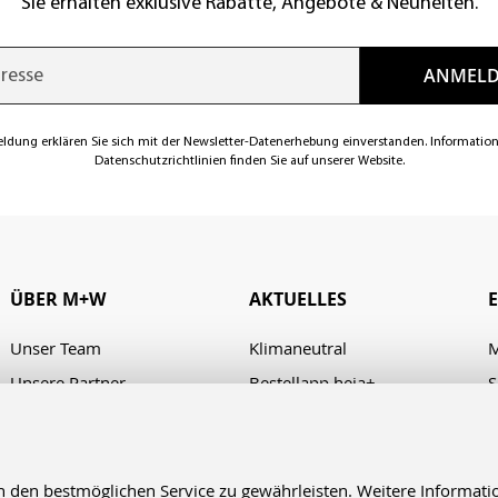
Sie erhalten exklusive Rabatte, Angebote & Neuheiten.
eldung erklären Sie sich mit der Newsletter-Datenerhebung einverstanden. Informatio
Datenschutzrichtlinien finden Sie auf unserer Website.
ÜBER M+W
AKTUELLES
Unser Team
Klimaneutral
M
Unsere Partner
Bestellapp heja+
S
Karriere
Verhaltenskodex/Code of
A
Conduct
Presse
Kontakt & Anfahrt
en bestmöglichen Service zu gewährleisten. Weitere Informatio