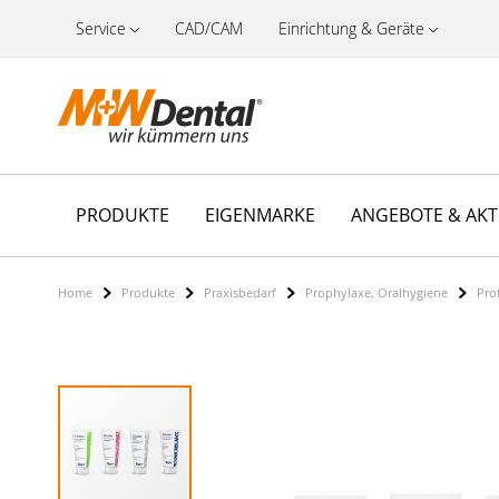
Service
CAD/CAM
Einrichtung & Geräte
PRODUKTE
EIGENMARKE
ANGEBOTE & AK
Home
Produkte
Praxisbedarf
Prophylaxe, Oralhygiene
Pro
Zum
Ende
der
Bildergalerie
springen