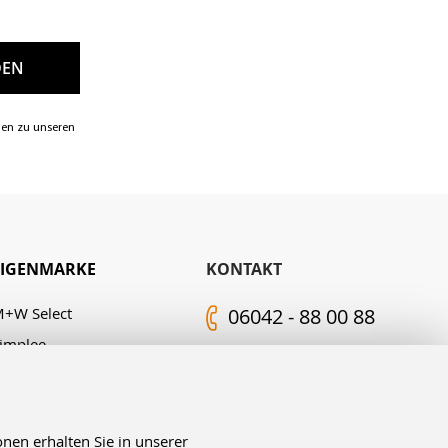
nen zu unseren
EIGENMARKE
KONTAKT
+W Select
06042 - 88 00 88
implee
Kontakt-Formular
.M. Edelingh
FOLGEN SIE UNS
nen erhalten Sie in unserer