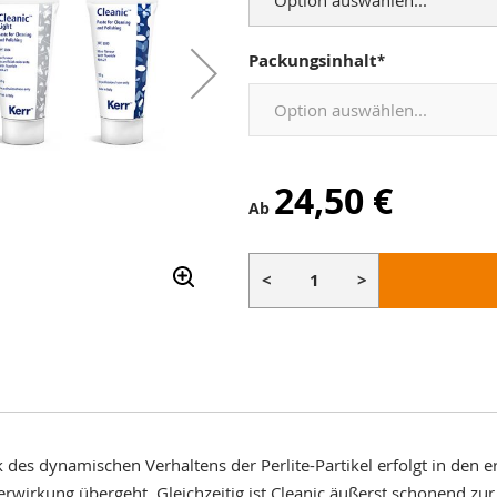
Packungsinhalt
24,50 €
Ab
<
>
nk des dynamischen Verhaltens der Perlite-Partikel erfolgt in d
ierwirkung übergeht. Gleichzeitig ist Cleanic äußerst schonend zu