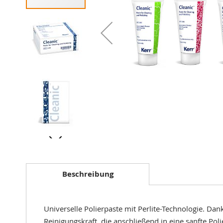
Zum
Anfang
der
Bildergalerie
Beschreibung
springen
Universelle Polierpaste mit Perlite-Technologie. Da
Reinigungskraft, die anschließend in eine sanfte Pol