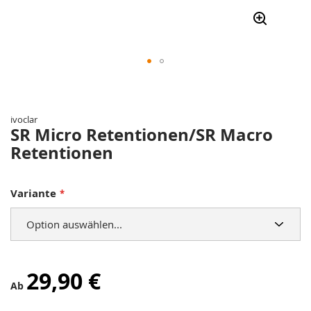
Zum
Anfang
der
ivoclar
Bildergalerie
SR Micro Retentionen/SR Macro
springen
Retentionen
Variante
29,90 €
Ab