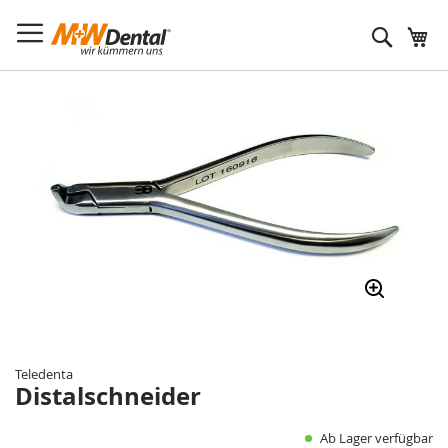
Suche
Zum
Ende
der
Bildergalerie
springen
Zum
Anfang
der
Teledenta
Bildergalerie
Distalschneider
springen
Ab Lager verfügbar