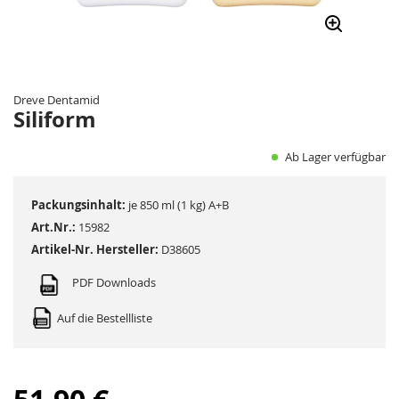
Zum
Anfang
der
Dreve Dentamid
Bildergalerie
Siliform
springen
Ab Lager verfügbar
Packungsinhalt:
je 850 ml (1 kg) A+B
Art.Nr.:
15982
Artikel-Nr. Hersteller:
D38605
PDF Downloads
Auf die Bestellliste