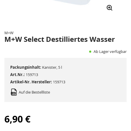
Zum
Anfang
der
M+W
Bildergalerie
M+W Select Destilliertes Wasser
springen
Ab Lager verfügbar
Packungsinhalt:
Kanister, 5 l
Art.Nr.:
159713
Artikel-Nr. Hersteller:
159713
Auf die Bestellliste
6,90 €