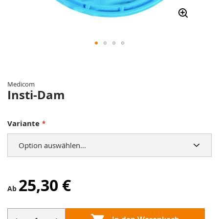
Zum
Anfang
der
Medicom
Bildergalerie
Insti-Dam
springen
Variante
25,30 €
Ab