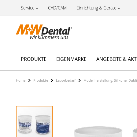
Service
CAD/CAM
Einrichtung & Geräte
PRODUKTE
EIGENMARKE
ANGEBOTE & AK
Home
Produkte
Laborbedarf
Modellherstellung, Silikone, Dubl
Zum
Ende
der
Bildergalerie
springen