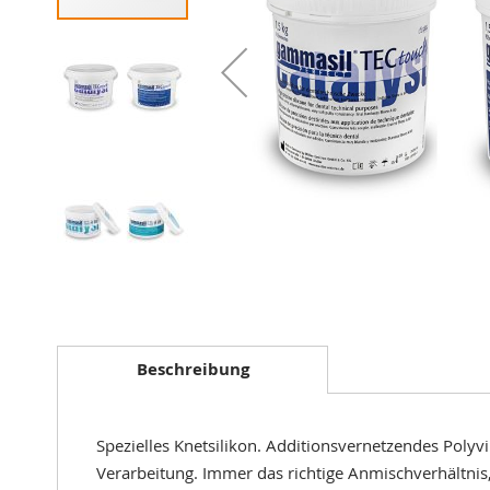
Zum
Anfang
der
Beschreibung
Bildergalerie
springen
Spezielles Knetsilikon. Additionsvernetzendes Polyvi
Verarbeitung. Immer das richtige Anmischverhältnis,