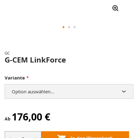
Zum
Anfang
der
GC
Bildergalerie
G-CEM LinkForce
springen
Variante
176,00 €
Ab