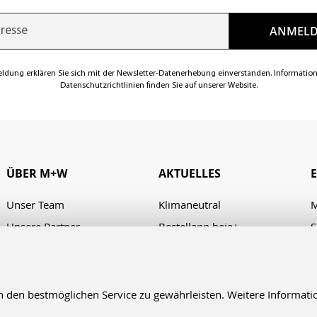
eldung erklären Sie sich mit der Newsletter-Datenerhebung einverstanden. Informatio
Datenschutzrichtlinien finden Sie auf unserer Website.
ÜBER M+W
AKTUELLES
Unser Team
Klimaneutral
M
Unsere Partner
Bestellapp heja+
S
Karriere
Verhaltenskodex/Code of
A
Conduct
Presse
Kontakt & Anfahrt
en bestmöglichen Service zu gewährleisten. Weitere Informatio