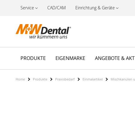
Service
CAD/CAM
Einrichtung & Geräte
PRODUKTE
EIGENMARKE
ANGEBOTE & AK
Home
Produkte
Praxisbedarf
Einmalartikel
Mischkanülen 
Zum
Ende
der
Bildergalerie
springen