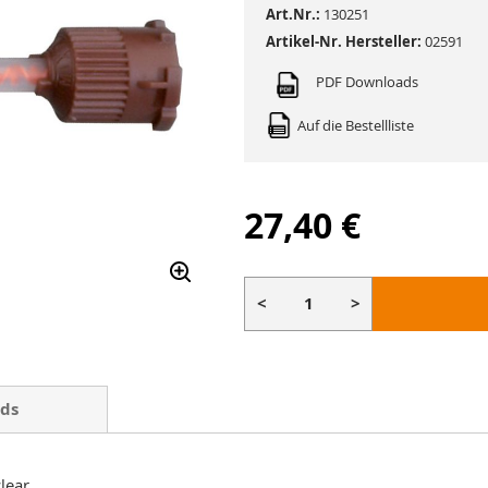
Art.Nr.:
130251
Artikel-Nr. Hersteller:
02591
PDF Downloads
Auf die Bestellliste
27,40 €
<
>
ds
lear.