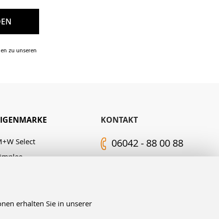
nen zu unseren
EIGENMARKE
KONTAKT
+W Select
06042 - 88 00 88
implee
Kontakt-Formular
.M. Edelingh
FOLGEN SIE UNS
nen erhalten Sie in unserer