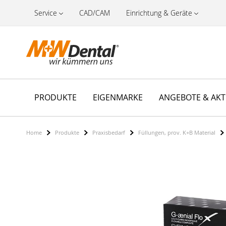
Service
CAD/CAM
Einrichtung & Geräte
PRODUKTE
EIGENMARKE
ANGEBOTE & AK
Home
Produkte
Praxisbedarf
Füllungen, prov. K+B Material
Zum
Ende
der
Bildergalerie
springen