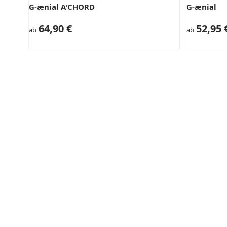
G-ænial A'CHORD
G-ænial
64,90 €
52,95 
ab
ab