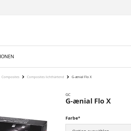
TIONEN
Composites
Composites lichthärtend
G-ænial Flo X
GC
G-ænial Flo X
Farbe