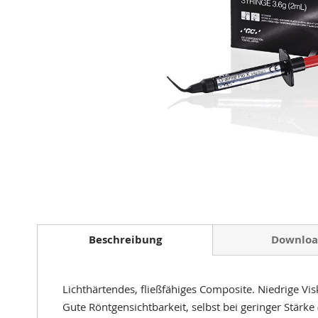
Zum
Anfang
der
Beschreibung
Downloa
Bildergalerie
springen
Lichthärtendes, fließfähiges Composite. Niedrige Vi
Gute Röntgensichtbarkeit, selbst bei geringer Stärk