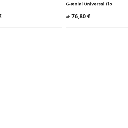
G-ænial Universal Flo
€
76,80 €
ab