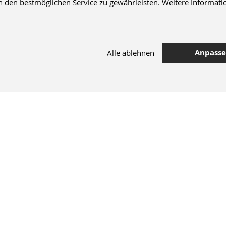
en bestmöglichen Service zu gewährleisten. Weitere Informatio
Anpass
Alle ablehnen
42.000 Artikel
im Dentalversand
M+W Newsletter
Sie erhalten exklusive Rabatte, Angebote & Neuheiten.