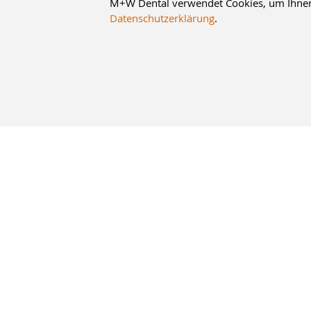
M+W Dental verwendet Cookies, um Ihnen d
Datenschutzerklärung
.
10% Staffelrabatt
bei Online-Bestellung